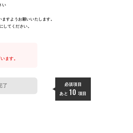
さい
いますようお願いいたします。
効にしてください。
。
ざいます。
必須項目
完了
10
あと
項目