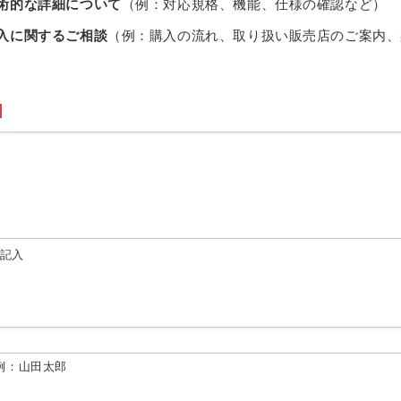
術的な詳細について
（例：対応規格、機能、仕様の確認など）
入に関するご相談
（例：購入の流れ、取り扱い販売店のご案内、
由記入
例：山田太郎