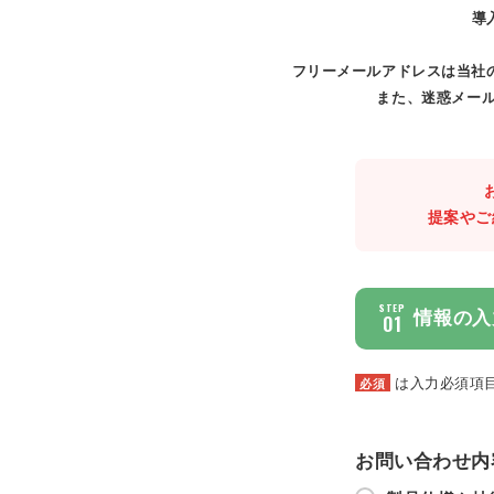
導
フリーメールアドレスは当社
また、迷惑メール
提案やご
STEP
情報の入
01
は入力必須項
必須
お問い合わせ内