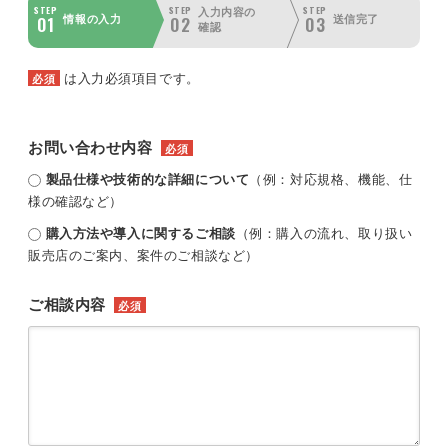
STEP
STEP
STEP
入力内容の
01
02
03
情報の入力
送信完了
確認
は入力必須項目です。
必須
お問い合わせ内容
必須
製品仕様や技術的な詳細について
（例：対応規格、機能、仕
様の確認など）
購入方法や導入に関するご相談
（例：購入の流れ、取り扱い
販売店のご案内、案件のご相談など）
ご相談内容
必須