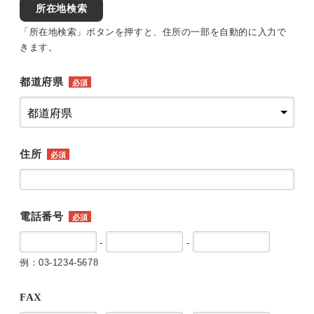
所在地検索
「所在地検索」ボタンを押すと、住所の一部を自動的に入力で
きます。
都道府県
必須
住所
必須
電話番号
必須
-
-
例：03-1234-5678
FAX