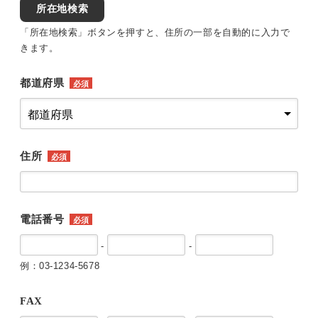
所在地検索
「所在地検索」ボタンを押すと、住所の一部を自動的に入力で
きます。
都道府県
必須
住所
必須
電話番号
必須
-
-
例：03-1234-5678
FAX