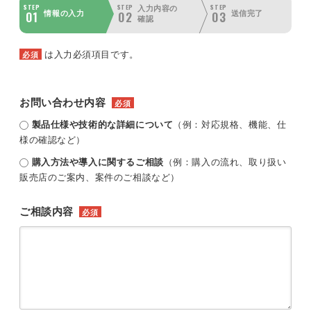
STEP
STEP
STEP
入力内容の
01
02
03
情報の入力
送信完了
確認
は入力必須項目です。
必須
お問い合わせ内容
必須
製品仕様や技術的な詳細について
（例：対応規格、機能、仕
様の確認など）
購入方法や導入に関するご相談
（例：購入の流れ、取り扱い
販売店のご案内、案件のご相談など）
ご相談内容
必須