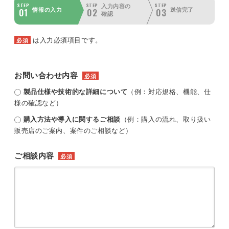
STEP
STEP
STEP
入力内容の
01
02
03
情報の入力
送信完了
確認
は入力必須項目です。
必須
お問い合わせ内容
必須
製品仕様や技術的な詳細について
（例：対応規格、機能、仕
様の確認など）
購入方法や導入に関するご相談
（例：購入の流れ、取り扱い
販売店のご案内、案件のご相談など）
ご相談内容
必須