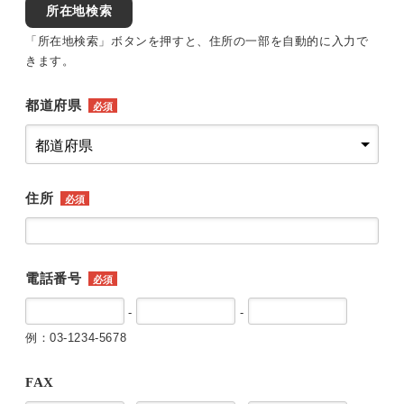
所在地検索
「所在地検索」ボタンを押すと、住所の一部を自動的に入力で
きます。
都道府県
必須
住所
必須
電話番号
必須
-
-
例：03-1234-5678
FAX