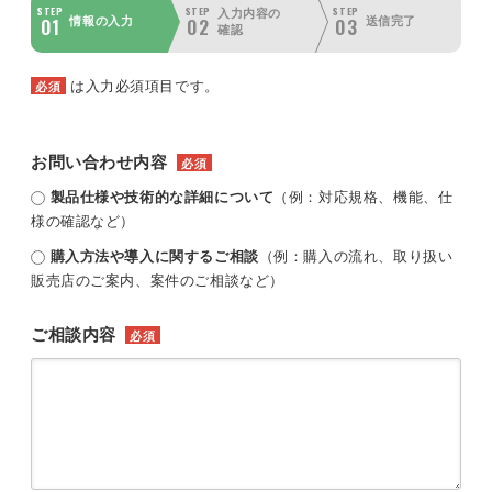
STEP
STEP
STEP
入力内容の
01
02
03
情報の入力
送信完了
確認
は入力必須項目です。
必須
お問い合わせ内容
必須
製品仕様や技術的な詳細について
（例：対応規格、機能、仕
様の確認など）
購入方法や導入に関するご相談
（例：購入の流れ、取り扱い
販売店のご案内、案件のご相談など）
ご相談内容
必須