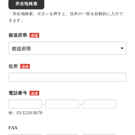
所在地検索
「所在地検索」ボタンを押すと、住所の一部を自動的に入力で
きます。
都道府県
必須
住所
必須
電話番号
必須
-
-
例：03-1234-5678
FAX