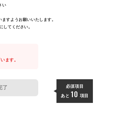
さい
いますようお願いいたします。
効にしてください。
。
ざいます。
必須項目
完了
10
あと
項目