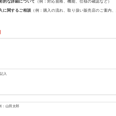
術的な詳細について
（例：対応規格、機能、仕様の確認など）
入に関するご相談
（例：購入の流れ、取り扱い販売店のご案内、
由記入
例：山田太郎