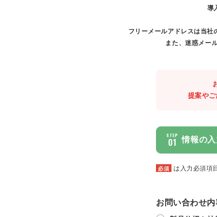
導
フリーメールアドレスは当社
また、迷惑メール
提案やご
STEP
情報の入
01
は入力必須項
必須
お問い合わせ内