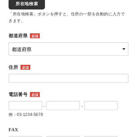
所在地検索
「所在地検索」ボタンを押すと、住所の一部を自動的に入力で
きます。
都道府県
必須
住所
必須
電話番号
必須
-
-
例：03-1234-5678
FAX