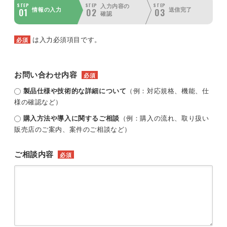
STEP
STEP
STEP
入力内容の
01
02
03
情報の入力
送信完了
確認
は入力必須項目です。
必須
お問い合わせ内容
必須
製品仕様や技術的な詳細について
（例：対応規格、機能、仕
様の確認など）
購入方法や導入に関するご相談
（例：購入の流れ、取り扱い
販売店のご案内、案件のご相談など）
ご相談内容
必須