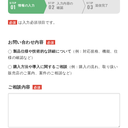
STEP
STEP
STEP
入力内容の
01
02
03
情報の入力
送信完了
確認
は入力必須項目です。
必須
お問い合わせ内容
必須
製品仕様や技術的な詳細について
（例：対応規格、機能、仕
様の確認など）
購入方法や導入に関するご相談
（例：購入の流れ、取り扱い
販売店のご案内、案件のご相談など）
ご相談内容
必須