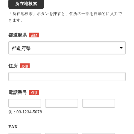
所在地検索
「所在地検索」ボタンを押すと、住所の一部を自動的に入力で
きます。
都道府県
必須
住所
必須
電話番号
必須
-
-
例：03-1234-5678
FAX