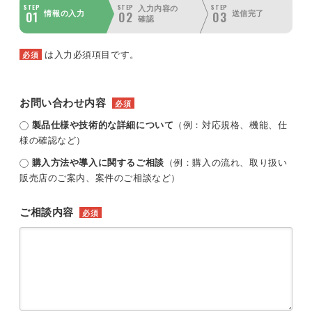
STEP
STEP
STEP
入力内容の
01
02
03
情報の入力
送信完了
確認
は入力必須項目です。
必須
お問い合わせ内容
必須
製品仕様や技術的な詳細について
（例：対応規格、機能、仕
様の確認など）
購入方法や導入に関するご相談
（例：購入の流れ、取り扱い
販売店のご案内、案件のご相談など）
ご相談内容
必須