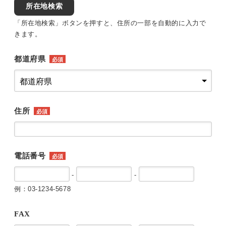
所在地検索
「所在地検索」ボタンを押すと、住所の一部を自動的に入力で
きます。
都道府県
必須
住所
必須
電話番号
必須
-
-
例：03-1234-5678
FAX