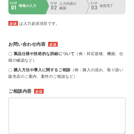
STEP
STEP
STEP
入力内容の
01
02
03
情報の入力
送信完了
確認
は入力必須項目です。
必須
お問い合わせ内容
必須
製品仕様や技術的な詳細について
（例：対応規格、機能、仕
様の確認など）
購入方法や導入に関するご相談
（例：購入の流れ、取り扱い
販売店のご案内、案件のご相談など）
ご相談内容
必須