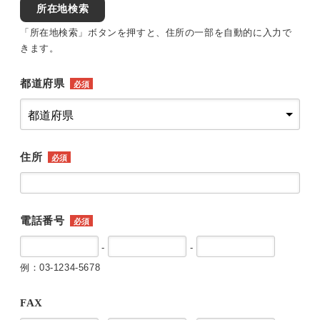
所在地検索
「所在地検索」ボタンを押すと、住所の一部を自動的に入力で
きます。
都道府県
必須
住所
必須
電話番号
必須
-
-
例：03-1234-5678
FAX