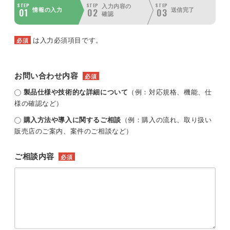
STEP
STEP
STEP
入力内容の
01
02
03
情報の入力
送信完了
確認
は入力必須項目です。
必須
お問い合わせ内容
必須
製品仕様や技術的な詳細について
（例：対応規格、機能、仕
様の確認など）
購入方法や導入に関するご相談
（例：購入の流れ、取り扱い
販売店のご案内、案件のご相談など）
ご相談内容
必須