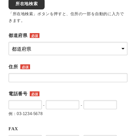
所在地検索
「所在地検索」ボタンを押すと、住所の一部を自動的に入力で
きます。
都道府県
必須
住所
必須
電話番号
必須
-
-
例：03-1234-5678
FAX