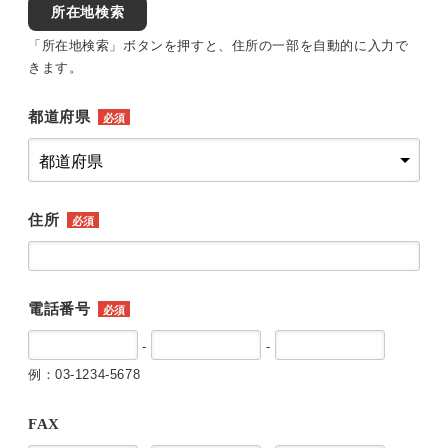
所在地検索
「所在地検索」ボタンを押すと、住所の一部を自動的に入力で
きます。
都道府県
必須
住所
必須
電話番号
必須
-
-
例：03-1234-5678
FAX