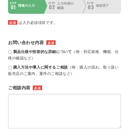
STEP
STEP
STEP
入力内容の
01
02
03
情報の入力
送信完了
確認
は入力必須項目です。
必須
お問い合わせ内容
必須
製品仕様や技術的な詳細について
（例：対応規格、機能、仕
様の確認など）
購入方法や導入に関するご相談
（例：購入の流れ、取り扱い
販売店のご案内、案件のご相談など）
ご相談内容
必須