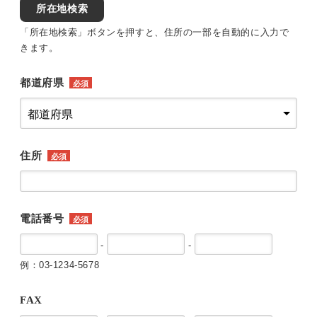
所在地検索
「所在地検索」ボタンを押すと、住所の一部を自動的に入力で
きます。
都道府県
必須
住所
必須
電話番号
必須
-
-
例：03-1234-5678
FAX