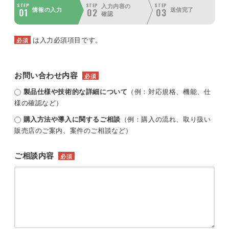
STEP
STEP
STEP
入力内容の
01
02
03
情報の入力
送信完了
確認
は入力必須項目です。
必須
お問い合わせ内容
必須
製品仕様や技術的な詳細について
（例：対応規格、機能、仕
様の確認など）
購入方法や導入に関するご相談
（例：購入の流れ、取り扱い
販売店のご案内、案件のご相談など）
ご相談内容
必須