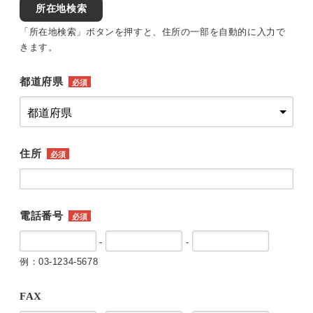
所在地検索
「所在地検索」ボタンを押すと、住所の一部を自動的に入力で
きます。
都道府県
必須
住所
必須
電話番号
必須
-
-
例：03-1234-5678
FAX