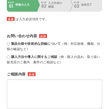
STEP
STEP
STEP
入力内容の
01
02
03
情報の入力
送信完了
確認
は入力必須項目です。
必須
お問い合わせ内容
必須
製品仕様や技術的な詳細について
（例：対応規格、機能、仕
様の確認など）
購入方法や導入に関するご相談
（例：購入の流れ、取り扱い
販売店のご案内、案件のご相談など）
ご相談内容
必須