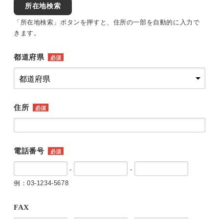
所在地検索
「所在地検索」ボタンを押すと、住所の一部を自動的に入力で
きます。
都道府県
必須
住所
必須
電話番号
必須
-
-
例：03-1234-5678
FAX