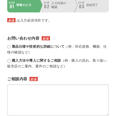
STEP
STEP
STEP
入力内容の
01
02
03
情報の入力
送信完了
確認
は入力必須項目です。
必須
お問い合わせ内容
必須
製品仕様や技術的な詳細について
（例：対応規格、機能、仕
様の確認など）
購入方法や導入に関するご相談
（例：購入の流れ、取り扱い
販売店のご案内、案件のご相談など）
ご相談内容
必須