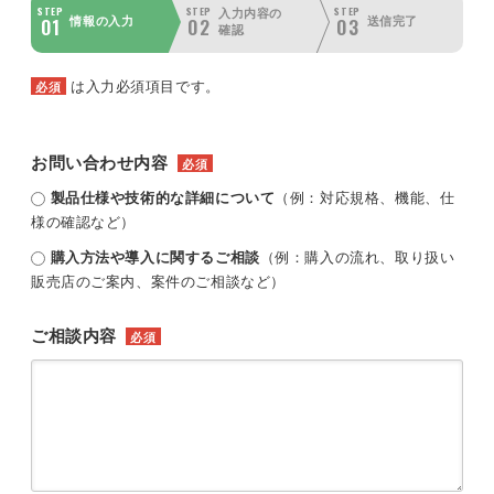
STEP
STEP
STEP
入力内容の
01
02
03
情報の入力
送信完了
確認
は入力必須項目です。
必須
お問い合わせ内容
必須
製品仕様や技術的な詳細について
（例：対応規格、機能、仕
様の確認など）
購入方法や導入に関するご相談
（例：購入の流れ、取り扱い
販売店のご案内、案件のご相談など）
ご相談内容
必須