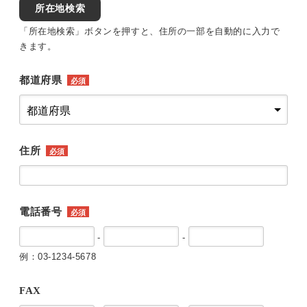
所在地検索
「所在地検索」ボタンを押すと、住所の一部を自動的に入力で
きます。
都道府県
必須
住所
必須
電話番号
必須
-
-
例：03-1234-5678
FAX