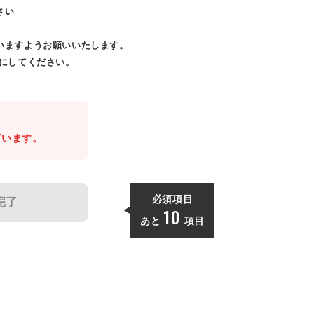
さい
いますようお願いいたします。
効にしてください。
。
ざいます。
必須項目
完了
10
あと
項目