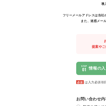
導
フリーメールアドレスは当社
また、迷惑メール
提案やご
STEP
情報の入
01
は入力必須項
必須
お問い合わせ内