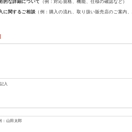
術的な詳細について
（例：対応規格、機能、仕様の確認など）
入に関するご相談
（例：購入の流れ、取り扱い販売店のご案内、
由記入
例：山田太郎