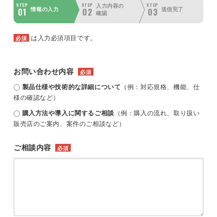
STEP
STEP
STEP
入力内容の
01
02
03
情報の入力
送信完了
確認
は入力必須項目です。
必須
お問い合わせ内容
必須
製品仕様や技術的な詳細について
（例：対応規格、機能、仕
様の確認など）
購入方法や導入に関するご相談
（例：購入の流れ、取り扱い
販売店のご案内、案件のご相談など）
ご相談内容
必須