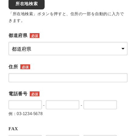
所在地検索
「所在地検索」ボタンを押すと、住所の一部を自動的に入力で
きます。
都道府県
必須
住所
必須
電話番号
必須
-
-
例：03-1234-5678
FAX