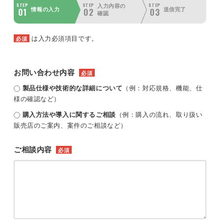
STEP
STEP
STEP
入力内容の
01
02
03
情報の入力
送信完了
確認
は入力必須項目です。
必須
お問い合わせ内容
必須
製品仕様や技術的な詳細について
（例：対応規格、機能、仕
様の確認など）
購入方法や導入に関するご相談
（例：購入の流れ、取り扱い
販売店のご案内、案件のご相談など）
ご相談内容
必須