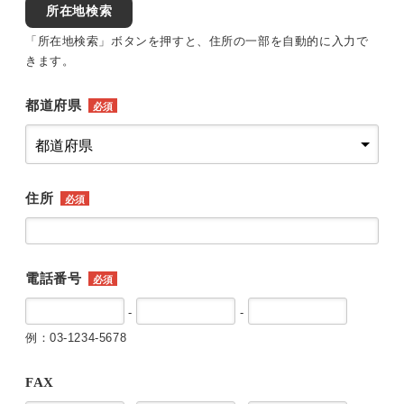
所在地検索
「所在地検索」ボタンを押すと、住所の一部を自動的に入力で
きます。
都道府県
必須
住所
必須
電話番号
必須
-
-
例：03-1234-5678
FAX