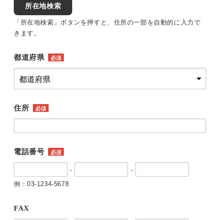
所在地検索
「所在地検索」ボタンを押すと、住所の一部を自動的に入力で
きます。
都道府県
必須
住所
必須
電話番号
必須
-
-
例：03-1234-5678
FAX