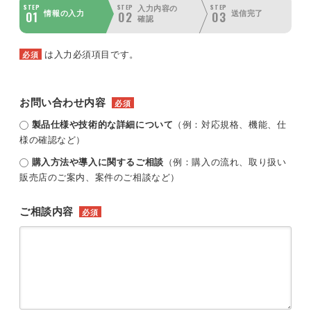
STEP
STEP
STEP
入力内容の
01
02
03
情報の入力
送信完了
確認
は入力必須項目です。
必須
お問い合わせ内容
必須
製品仕様や技術的な詳細について
（例：対応規格、機能、仕
様の確認など）
購入方法や導入に関するご相談
（例：購入の流れ、取り扱い
販売店のご案内、案件のご相談など）
ご相談内容
必須