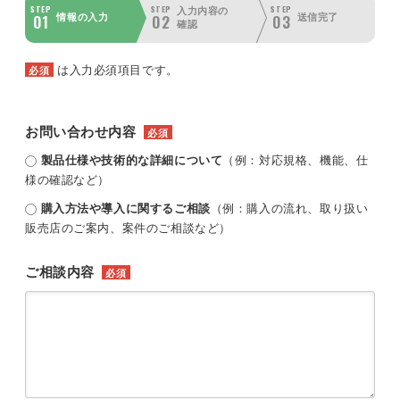
STEP
STEP
STEP
入力内容の
01
02
03
情報の入力
送信完了
確認
は入力必須項目です。
必須
お問い合わせ内容
必須
製品仕様や技術的な詳細について
（例：対応規格、機能、仕
様の確認など）
購入方法や導入に関するご相談
（例：購入の流れ、取り扱い
販売店のご案内、案件のご相談など）
ご相談内容
必須