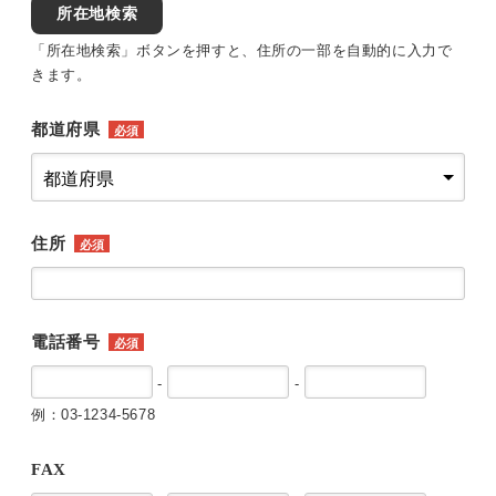
所在地検索
「所在地検索」ボタンを押すと、住所の一部を自動的に入力で
きます。
都道府県
必須
住所
必須
電話番号
必須
-
-
例：03-1234-5678
FAX