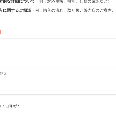
術的な詳細について
（例：対応規格、機能、仕様の確認など）
入に関するご相談
（例：購入の流れ、取り扱い販売店のご案内、
由記入
例：山田太郎