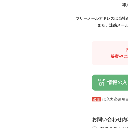
導
フリーメールアドレスは当社
また、迷惑メール
提案やご
STEP
情報の入
01
は入力必須項
必須
お問い合わせ内