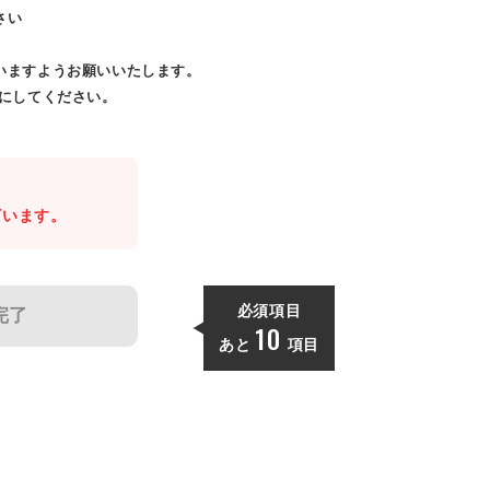
さい
いますようお願いいたします。
効にしてください。
。
ざいます。
必須項目
完了
10
あと
項目