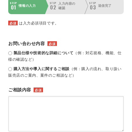
STEP
STEP
STEP
入力内容の
01
02
03
情報の入力
送信完了
確認
は入力必須項目です。
必須
お問い合わせ内容
必須
製品仕様や技術的な詳細について
（例：対応規格、機能、仕
様の確認など）
購入方法や導入に関するご相談
（例：購入の流れ、取り扱い
販売店のご案内、案件のご相談など）
ご相談内容
必須