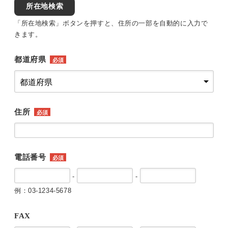
所在地検索
「所在地検索」ボタンを押すと、住所の一部を自動的に入力で
きます。
都道府県
必須
住所
必須
電話番号
必須
-
-
例：03-1234-5678
FAX