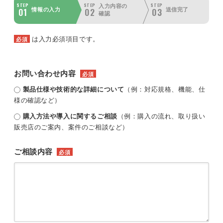
STEP
STEP
STEP
入力内容の
01
02
03
情報の入力
送信完了
確認
は入力必須項目です。
必須
お問い合わせ内容
必須
製品仕様や技術的な詳細について
（例：対応規格、機能、仕
様の確認など）
購入方法や導入に関するご相談
（例：購入の流れ、取り扱い
販売店のご案内、案件のご相談など）
ご相談内容
必須