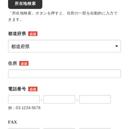
所在地検索
「所在地検索」ボタンを押すと、住所の一部を自動的に入力で
きます。
都道府県
必須
住所
必須
電話番号
必須
-
-
例：03-1234-5678
FAX