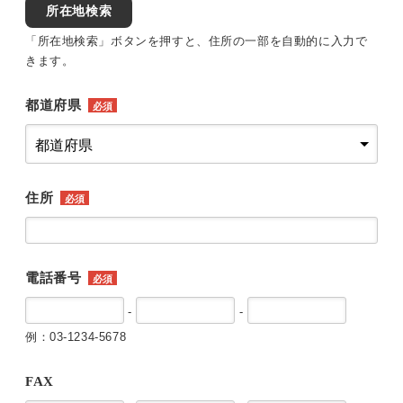
所在地検索
「所在地検索」ボタンを押すと、住所の一部を自動的に入力で
きます。
都道府県
必須
住所
必須
電話番号
必須
-
-
例：03-1234-5678
FAX