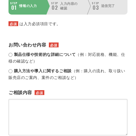
STEP
STEP
STEP
入力内容の
01
02
03
情報の入力
送信完了
確認
は入力必須項目です。
必須
お問い合わせ内容
必須
製品仕様や技術的な詳細について
（例：対応規格、機能、仕
様の確認など）
購入方法や導入に関するご相談
（例：購入の流れ、取り扱い
販売店のご案内、案件のご相談など）
ご相談内容
必須