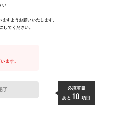
さい
いますようお願いいたします。
効にしてください。
。
ざいます。
必須項目
完了
10
あと
項目