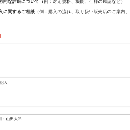
術的な詳細について
（例：対応規格、機能、仕様の確認など）
入に関するご相談
（例：購入の流れ、取り扱い販売店のご案内、
由記入
例：山田太郎