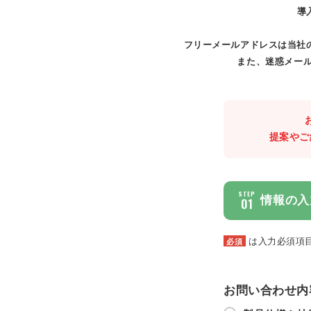
導
フリーメールアドレスは当社
また、迷惑メール
提案やご
STEP
情報の入
01
は入力必須項
必須
お問い合わせ内