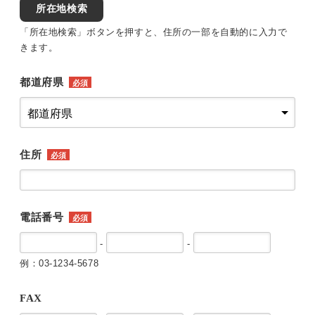
所在地検索
「所在地検索」ボタンを押すと、住所の一部を自動的に入力で
きます。
都道府県
必須
住所
必須
電話番号
必須
-
-
例：03-1234-5678
FAX