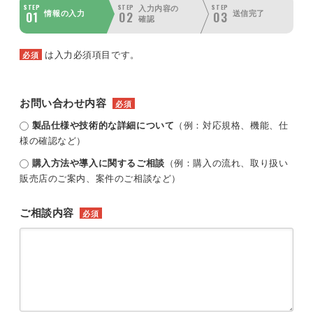
STEP
STEP
STEP
入力内容の
01
02
03
情報の入力
送信完了
確認
は入力必須項目です。
必須
お問い合わせ内容
必須
製品仕様や技術的な詳細について
（例：対応規格、機能、仕
様の確認など）
購入方法や導入に関するご相談
（例：購入の流れ、取り扱い
販売店のご案内、案件のご相談など）
ご相談内容
必須