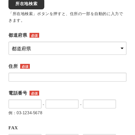
所在地検索
「所在地検索」ボタンを押すと、住所の一部を自動的に入力で
きます。
都道府県
必須
住所
必須
電話番号
必須
-
-
例：03-1234-5678
FAX