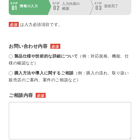
STEP
STEP
STEP
入力内容の
01
02
03
情報の入力
送信完了
確認
は入力必須項目です。
必須
お問い合わせ内容
必須
製品仕様や技術的な詳細について
（例：対応規格、機能、仕
様の確認など）
購入方法や導入に関するご相談
（例：購入の流れ、取り扱い
販売店のご案内、案件のご相談など）
ご相談内容
必須