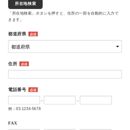
所在地検索
「所在地検索」ボタンを押すと、住所の一部を自動的に入力で
きます。
都道府県
必須
住所
必須
電話番号
必須
-
-
例：03-1234-5678
FAX