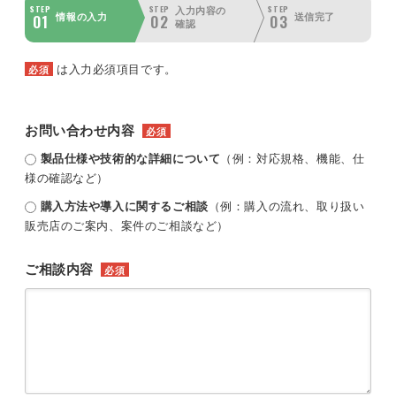
STEP
STEP
STEP
入力内容の
01
02
03
情報の入力
送信完了
確認
は入力必須項目です。
必須
お問い合わせ内容
必須
製品仕様や技術的な詳細について
（例：対応規格、機能、仕
様の確認など）
購入方法や導入に関するご相談
（例：購入の流れ、取り扱い
販売店のご案内、案件のご相談など）
ご相談内容
必須