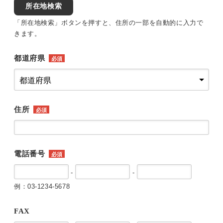
所在地検索
「所在地検索」ボタンを押すと、住所の一部を自動的に入力で
きます。
都道府県
必須
住所
必須
電話番号
必須
-
-
例：03-1234-5678
FAX