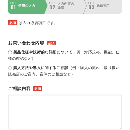
STEP
STEP
STEP
入力内容の
01
02
03
情報の入力
送信完了
確認
は入力必須項目です。
必須
お問い合わせ内容
必須
製品仕様や技術的な詳細について
（例：対応規格、機能、仕
様の確認など）
購入方法や導入に関するご相談
（例：購入の流れ、取り扱い
販売店のご案内、案件のご相談など）
ご相談内容
必須