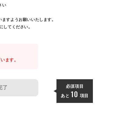
さい
いますようお願いいたします。
効にしてください。
。
ざいます。
必須項目
完了
10
あと
項目