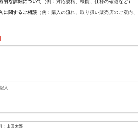
術的な詳細について
（例：対応規格、機能、仕様の確認など）
入に関するご相談
（例：購入の流れ、取り扱い販売店のご案内、
由記入
例：山田太郎