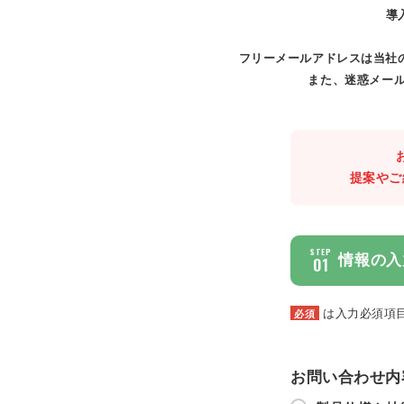
導
フリーメールアドレスは当社
また、迷惑メール
提案やご
STEP
情報の入
01
は入力必須項
必須
お問い合わせ内