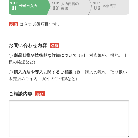
STEP
STEP
STEP
入力内容の
01
02
03
情報の入力
送信完了
確認
は入力必須項目です。
必須
お問い合わせ内容
必須
製品仕様や技術的な詳細について
（例：対応規格、機能、仕
様の確認など）
購入方法や導入に関するご相談
（例：購入の流れ、取り扱い
販売店のご案内、案件のご相談など）
ご相談内容
必須