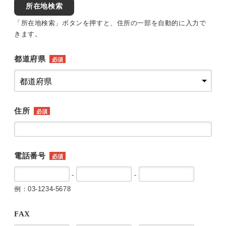
所在地検索
「所在地検索」ボタンを押すと、住所の一部を自動的に入力で
きます。
都道府県
必須
住所
必須
電話番号
必須
-
-
例：03-1234-5678
FAX