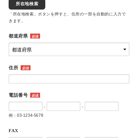
所在地検索
「所在地検索」ボタンを押すと、住所の一部を自動的に入力で
きます。
都道府県
必須
住所
必須
電話番号
必須
-
-
例：03-1234-5678
FAX