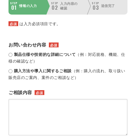
STEP
STEP
STEP
入力内容の
01
02
03
情報の入力
送信完了
確認
は入力必須項目です。
必須
お問い合わせ内容
必須
製品仕様や技術的な詳細について
（例：対応規格、機能、仕
様の確認など）
購入方法や導入に関するご相談
（例：購入の流れ、取り扱い
販売店のご案内、案件のご相談など）
ご相談内容
必須