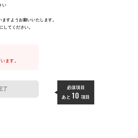
さい
いますようお願いいたします。
効にしてください。
。
ざいます。
必須項目
完了
10
あと
項目