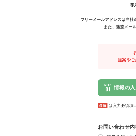
導
フリーメールアドレスは当社
また、迷惑メール
提案やご
STEP
情報の入
01
は入力必須項
必須
お問い合わせ内