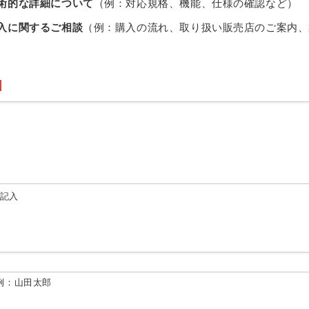
術的な詳細について
（例：対応規格、機能、仕様の確認など）
入に関するご相談
（例：購入の流れ、取り扱い販売店のご案内、
由記入
例：山田太郎