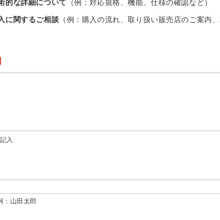
術的な詳細について
（例：対応規格、機能、仕様の確認など）
入に関するご相談
（例：購入の流れ、取り扱い販売店のご案内、
由記入
例：山田太郎