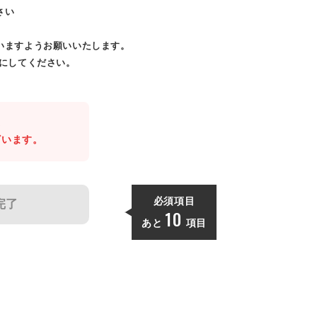
さい
いますようお願いいたします。
効にしてください。
。
ざいます。
必須項目
完了
10
あと
項目