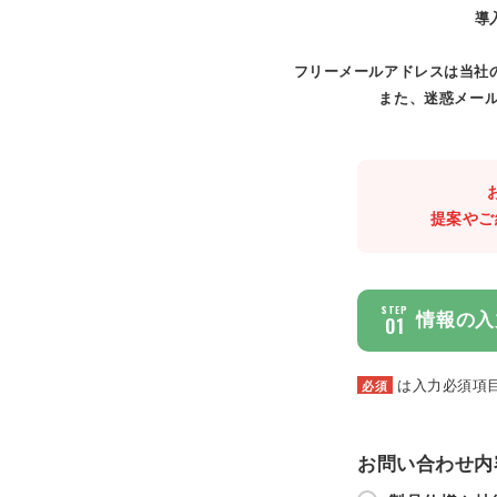
導
フリーメールアドレスは当社
また、迷惑メール
提案やご
STEP
情報の入
01
は入力必須項
必須
お問い合わせ内