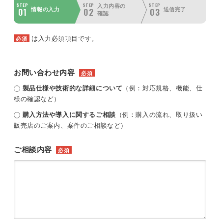
STEP
STEP
STEP
入力内容の
01
02
03
情報の入力
送信完了
確認
は入力必須項目です。
必須
お問い合わせ内容
必須
製品仕様や技術的な詳細について
（例：対応規格、機能、仕
様の確認など）
購入方法や導入に関するご相談
（例：購入の流れ、取り扱い
販売店のご案内、案件のご相談など）
ご相談内容
必須