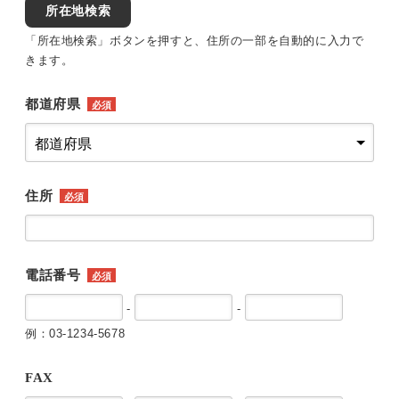
所在地検索
「所在地検索」ボタンを押すと、住所の一部を自動的に入力で
きます。
都道府県
必須
住所
必須
電話番号
必須
-
-
例：03-1234-5678
FAX