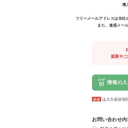
導
フリーメールアドレスは当社
また、迷惑メール
提案やご
STEP
情報の入
01
は入力必須項
必須
お問い合わせ内