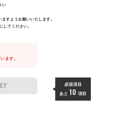
さい
いますようお願いいたします。
効にしてください。
。
ざいます。
必須項目
完了
10
あと
項目