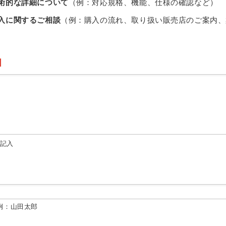
術的な詳細について
（例：対応規格、機能、仕様の確認など）
入に関するご相談
（例：購入の流れ、取り扱い販売店のご案内、
由記入
例：山田太郎