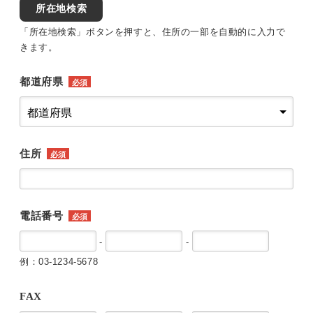
所在地検索
「所在地検索」ボタンを押すと、住所の一部を自動的に入力で
きます。
都道府県
必須
住所
必須
電話番号
必須
-
-
例：03-1234-5678
FAX