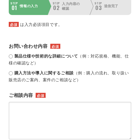
STEP
STEP
STEP
入力内容の
01
02
03
情報の入力
送信完了
確認
は入力必須項目です。
必須
お問い合わせ内容
必須
製品仕様や技術的な詳細について
（例：対応規格、機能、仕
様の確認など）
購入方法や導入に関するご相談
（例：購入の流れ、取り扱い
販売店のご案内、案件のご相談など）
ご相談内容
必須