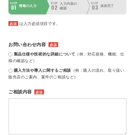
STEP
STEP
STEP
入力内容の
01
02
03
情報の入力
送信完了
確認
は入力必須項目です。
必須
お問い合わせ内容
必須
製品仕様や技術的な詳細について
（例：対応規格、機能、仕
様の確認など）
購入方法や導入に関するご相談
（例：購入の流れ、取り扱い
販売店のご案内、案件のご相談など）
ご相談内容
必須