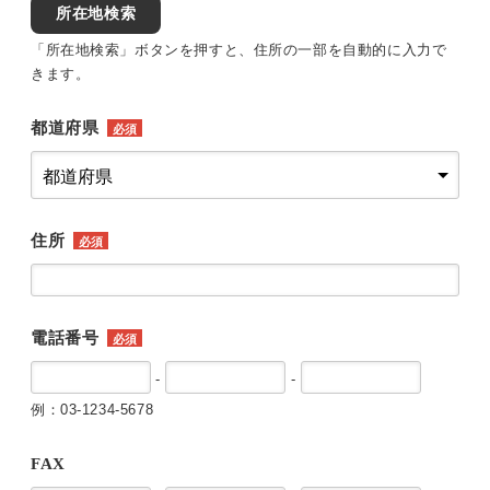
所在地検索
「所在地検索」ボタンを押すと、住所の一部を自動的に入力で
きます。
都道府県
必須
住所
必須
電話番号
必須
-
-
例：03-1234-5678
FAX