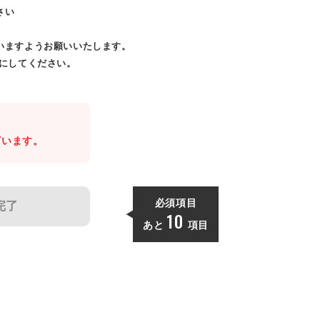
さい
いますようお願いいたします。
効にしてください。
。
ざいます。
必須項目
完了
10
あと
項目