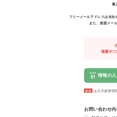
導
フリーメールアドレスは当社
また、迷惑メール
提案やご
STEP
情報の入
01
は入力必須項
必須
お問い合わせ内