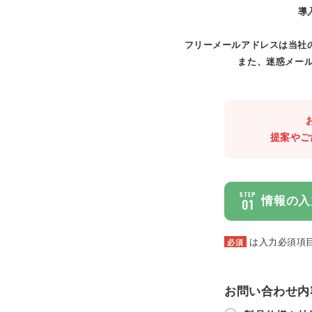
導
フリーメールアドレスは当社
また、迷惑メール
提案やご
STEP
情報の入
01
は入力必須項
必須
お問い合わせ内