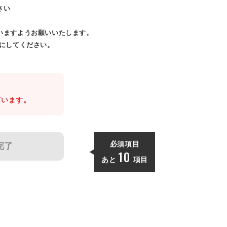
さい
いますようお願いいたします。
効にしてください。
。
ざいます。
必須項目
完了
10
あと
項目