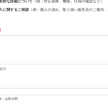
術的な詳細について
（例：対応規格、機能、仕様の確認など）
入に関するご相談
（例：購入の流れ、取り扱い販売店のご案内、
由記入
例：山田太郎