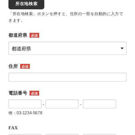
所在地検索
「所在地検索」ボタンを押すと、住所の一部を自動的に入力で
きます。
都道府県
必須
住所
必須
電話番号
必須
-
-
例：03-1234-5678
FAX