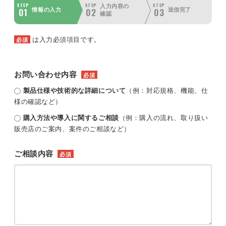
STEP
STEP
STEP
入力内容の
01
02
03
情報の入力
送信完了
確認
は入力必須項目です。
必須
お問い合わせ内容
必須
製品仕様や技術的な詳細について
（例：対応規格、機能、仕
様の確認など）
購入方法や導入に関するご相談
（例：購入の流れ、取り扱い
販売店のご案内、案件のご相談など）
ご相談内容
必須