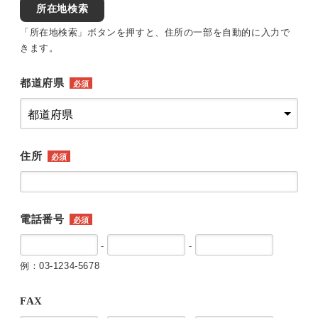
所在地検索
「所在地検索」ボタンを押すと、住所の一部を自動的に入力で
きます。
都道府県
必須
住所
必須
電話番号
必須
-
-
例：03-1234-5678
FAX