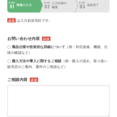
STEP
STEP
STEP
入力内容の
01
02
03
情報の入力
送信完了
確認
は入力必須項目です。
必須
お問い合わせ内容
必須
製品仕様や技術的な詳細について
（例：対応規格、機能、仕
様の確認など）
購入方法や導入に関するご相談
（例：購入の流れ、取り扱い
販売店のご案内、案件のご相談など）
ご相談内容
必須