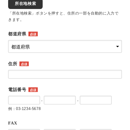
所在地検索
「所在地検索」ボタンを押すと、住所の一部を自動的に入力で
きます。
都道府県
必須
住所
必須
電話番号
必須
-
-
例：03-1234-5678
FAX