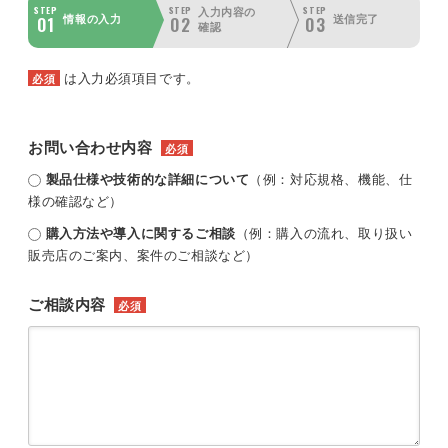
STEP
STEP
STEP
入力内容の
01
02
03
情報の入力
送信完了
確認
は入力必須項目です。
必須
お問い合わせ内容
必須
製品仕様や技術的な詳細について
（例：対応規格、機能、仕
様の確認など）
購入方法や導入に関するご相談
（例：購入の流れ、取り扱い
販売店のご案内、案件のご相談など）
ご相談内容
必須