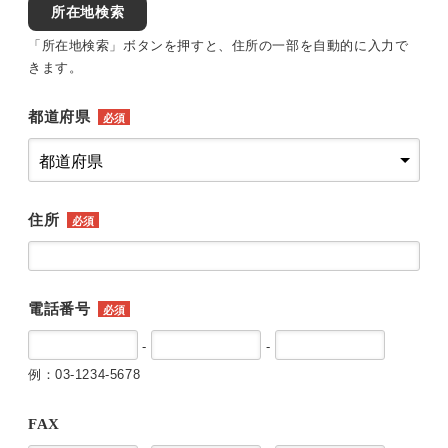
所在地検索
「所在地検索」ボタンを押すと、住所の一部を自動的に入力で
きます。
都道府県
必須
住所
必須
電話番号
必須
-
-
例：03-1234-5678
FAX