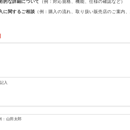
術的な詳細について
（例：対応規格、機能、仕様の確認など）
入に関するご相談
（例：購入の流れ、取り扱い販売店のご案内、
由記入
例：山田太郎