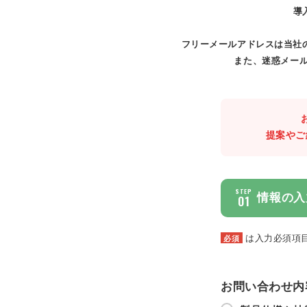
導
フリーメールアドレスは当社
また、迷惑メール
提案やご
STEP
情報の入
01
は入力必須項
必須
お問い合わせ内