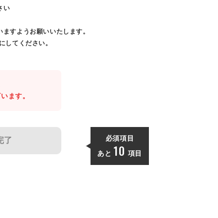
さい
いますようお願いいたします。
効にしてください。
。
ざいます。
必須項目
完了
10
あと
項目