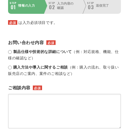
STEP
STEP
STEP
入力内容の
01
02
03
情報の入力
送信完了
確認
は入力必須項目です。
必須
お問い合わせ内容
必須
製品仕様や技術的な詳細について
（例：対応規格、機能、仕
様の確認など）
購入方法や導入に関するご相談
（例：購入の流れ、取り扱い
販売店のご案内、案件のご相談など）
ご相談内容
必須