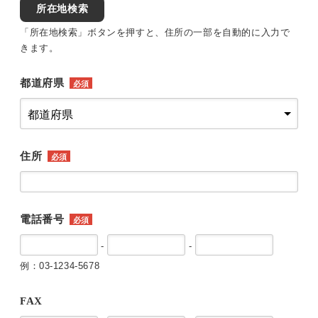
所在地検索
「所在地検索」ボタンを押すと、住所の一部を自動的に入力で
きます。
都道府県
必須
住所
必須
電話番号
必須
-
-
例：03-1234-5678
FAX