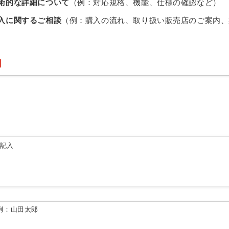
術的な詳細について
（例：対応規格、機能、仕様の確認など）
入に関するご相談
（例：購入の流れ、取り扱い販売店のご案内、
由記入
例：山田太郎