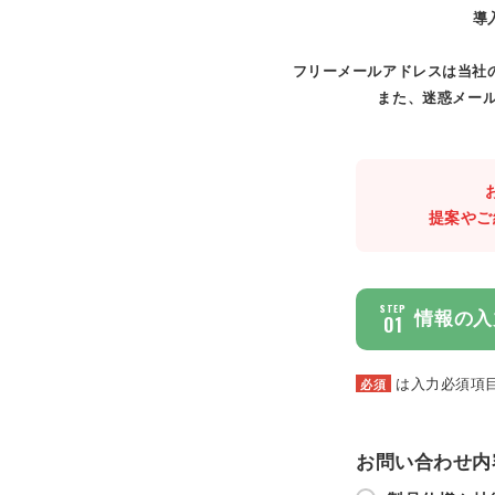
導
フリーメールアドレスは当社
また、迷惑メール
提案やご
STEP
情報の入
01
は入力必須項
必須
お問い合わせ内