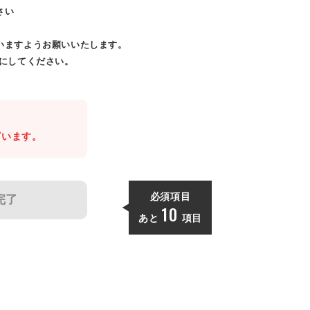
さい
いますようお願いいたします。
効にしてください。
。
ざいます。
必須項目
完了
10
あと
項目