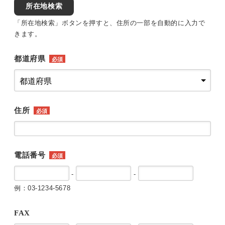
所在地検索
「所在地検索」ボタンを押すと、住所の一部を自動的に入力で
きます。
都道府県
必須
住所
必須
電話番号
必須
-
-
例：03-1234-5678
FAX