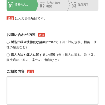
STEP
STEP
STEP
入力内容の
01
02
03
情報の入力
送信完了
確認
は入力必須項目です。
必須
お問い合わせ内容
必須
製品仕様や技術的な詳細について
（例：対応規格、機能、仕
様の確認など）
購入方法や導入に関するご相談
（例：購入の流れ、取り扱い
販売店のご案内、案件のご相談など）
ご相談内容
必須