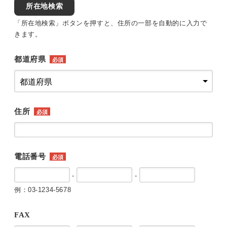
所在地検索
「所在地検索」ボタンを押すと、住所の一部を自動的に入力で
きます。
都道府県
必須
住所
必須
電話番号
必須
-
-
例：03-1234-5678
FAX