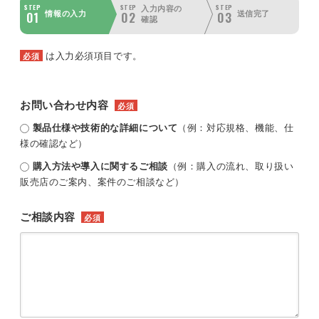
STEP
STEP
STEP
入力内容の
01
02
03
情報の入力
送信完了
確認
は入力必須項目です。
必須
お問い合わせ内容
必須
製品仕様や技術的な詳細について
（例：対応規格、機能、仕
様の確認など）
購入方法や導入に関するご相談
（例：購入の流れ、取り扱い
販売店のご案内、案件のご相談など）
ご相談内容
必須